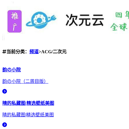
当前分类：
频道
>ACG/二次元
韵の小院
韵の小院（二周目版）
晴的私藏图|精选壁纸美图
晴的私藏图|精选壁纸美图